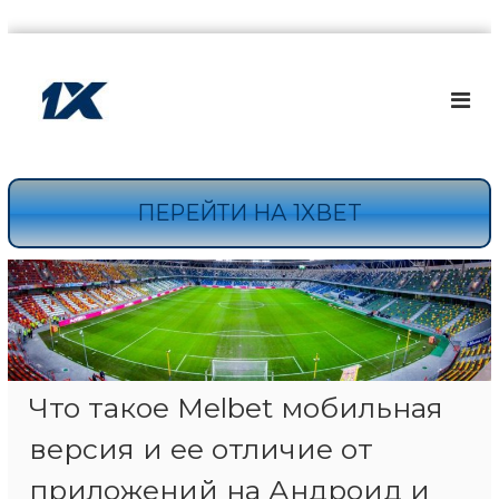
Перейти
к
содержимому
ПЕРЕЙТИ НА 1XBET
Что такое Melbet мобильная
версия и ее отличие от
приложений на Андроид и