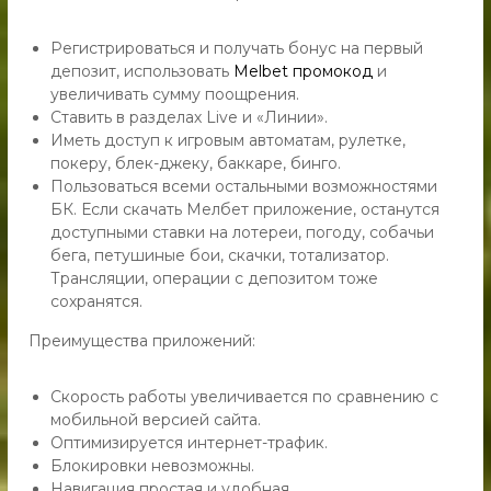
Регистрироваться и получать бонус на первый
депозит, использовать
Melbet промокод
и
увеличивать сумму поощрения.
Ставить в разделах Live и «Линии».
Иметь доступ к игровым автоматам, рулетке,
покеру, блек-джеку, баккаре, бинго.
Пользоваться всеми остальными возможностями
БК. Если скачать Мелбет приложение, останутся
доступными ставки на лотереи, погоду, собачьи
бега, петушиные бои, скачки, тотализатор.
Трансляции, операции с депозитом тоже
сохранятся.
Преимущества приложений:
Скорость работы увеличивается по сравнению с
мобильной версией сайта.
Оптимизируется интернет-трафик.
Блокировки невозможны.
Навигация простая и удобная.