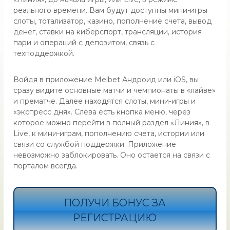
реального времени. Вам будут доступны мини-игры
слоты, тотализатор, казино, пополнение счета, вывод
денег, ставки на киберспорт, трансляции, история
пари и операций с депозитом, связь с
техподдержкой.
Войдя в приложение Melbet Андроид или iOS, вы
сразу видите основные матчи и чемпионаты в «лайве»
и прематче. Далее находятся слоты, мини-игры и
«экспресс дня». Слева есть кнопка меню, через
которое можно перейти в полный раздел «Линия», в
Live, к мини-играм, пополнению счета, истории или
связи со службой поддержки. Приложение
невозможно заблокировать. Оно остается на связи с
порталом всегда.
ПОЛУЧИ БОНУС ЗА
РЕГИСТРАЦИЮ