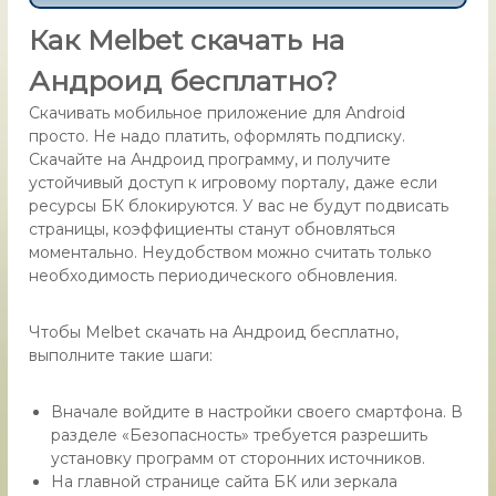
Как Melbet скачать на
Андроид бесплатно?
Скачивать мобильное приложение для Android
просто. Не надо платить, оформлять подписку.
Скачайте на Андроид программу, и получите
устойчивый доступ к игровому порталу, даже если
ресурсы БК блокируются. У вас не будут подвисать
страницы, коэффициенты станут обновляться
моментально. Неудобством можно считать только
необходимость периодического обновления.
Чтобы Melbet скачать на Андроид бесплатно,
выполните такие шаги:
Вначале войдите в настройки своего смартфона. В
разделе «Безопасность» требуется разрешить
установку программ от сторонних источников.
На главной странице сайта БК или зеркала