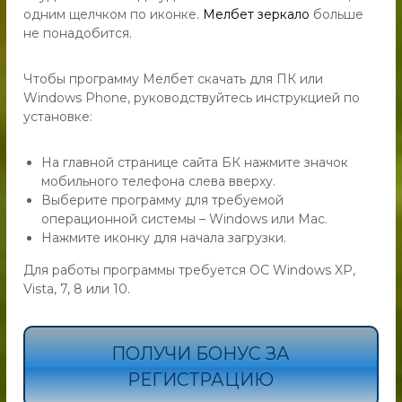
одним щелчком по иконке.
Мелбет зеркало
больше
не понадобится.
Чтобы программу Мелбет скачать для ПК или
Windows Phone, руководствуйтесь инструкцией по
установке:
На главной странице сайта БК нажмите значок
мобильного телефона слева вверху.
Выберите программу для требуемой
операционной системы – Windows или Mac.
Нажмите иконку для начала загрузки.
Для работы программы требуется ОС Windows XP,
Vista, 7, 8 или 10.
ПОЛУЧИ БОНУС ЗА
РЕГИСТРАЦИЮ