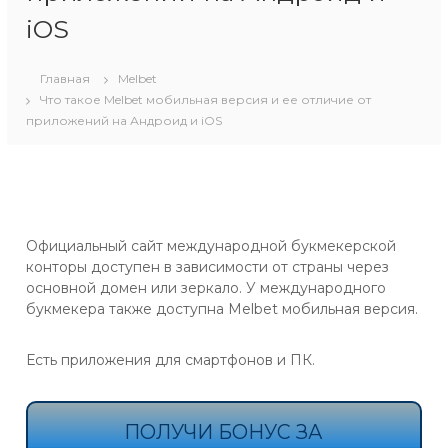
iOS
Главная
Melbet
Что такое Melbet мобильная версия и ее отличие от
приложений на Андроид и iOS
Официальный сайт международной букмекерской
конторы доступен в зависимости от страны через
основной домен или зеркало. У международного
букмекера также доступна Melbet мобильная версия.
Есть приложения для смартфонов и ПК.
ПОЛУЧИ БОНУС ЗА