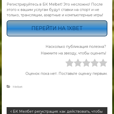
Регистрируйтесь в БК Melbet! Это несложно! После
этого к вашим услугам будут ставки на спорт и не
только, трансляции, азартные и компьютерные игры!
ПЕРЕЙТИ НА 1XBET
Насколько публикация полезна?
Нажмите на звезду, чтобы оценить!
Оценок пока нет. Поставьте оценку первым.
Melbet
БК Мелбет регистрация: как действовать, чтобы