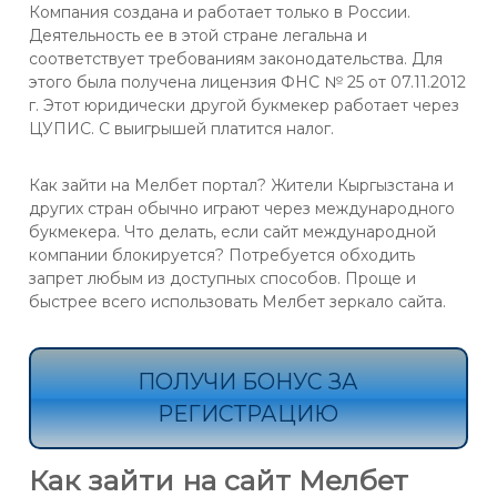
Компания создана и работает только в России.
Деятельность ее в этой стране легальна и
соответствует требованиям законодательства. Для
этого была получена лицензия ФНС № 25 от 07.11.2012
г. Этот юридически другой букмекер работает через
ЦУПИС. С выигрышей платится налог.
Как зайти на Мелбет портал? Жители Кыргызстана и
других стран обычно играют через международного
букмекера. Что делать, если сайт международной
компании блокируется? Потребуется обходить
запрет любым из доступных способов. Проще и
быстрее всего использовать Мелбет зеркало сайта.
ПОЛУЧИ БОНУС ЗА
РЕГИСТРАЦИЮ
Как зайти на сайт Мелбет