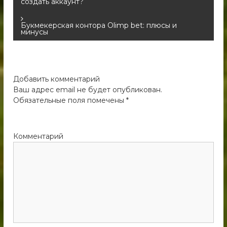
создать аккаунт?
Букмекерская контора Olimp bet: плюсы и
минусы
Добавить комментарий
Ваш адрес email не будет опубликован.
Обязательные поля помечены
*
Комментарий