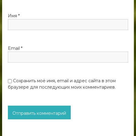
Имя
*
Email
*
Сохранить моё имя, email и адрес сайта в этом
браузере для последующих моих комментариев.