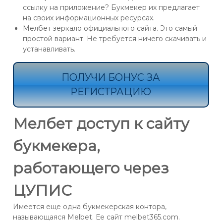
ссылку на приложение? Букмекер их предлагает
на своих информационных ресурсах.
Мелбет зеркало официального сайта. Это самый
простой вариант. Не требуется ничего скачивать и
устанавливать.
ПОЛУЧИ БОНУС ЗА
РЕГИСТРАЦИЮ
Мелбет доступ к сайту
букмекера,
работающего через
ЦУПИС
Имеется еще одна букмекерская контора,
называющаяся Melbet. Ее сайт melbet365.com.