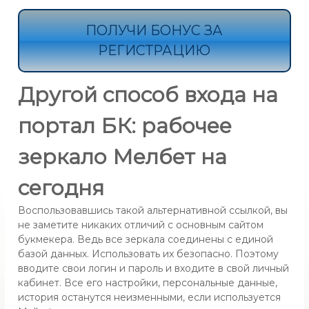
ПОЛУЧИ БОНУС ЗА
РЕГИСТРАЦИЮ
Другой способ входа на
портал БК: рабочее
зеркало Мелбет на
сегодня
Воспользовавшись такой альтернативной ссылкой, вы
не заметите никаких отличий с основным сайтом
букмекера. Ведь все зеркала соединены с единой
базой данных. Использовать их безопасно. Поэтому
вводите свои логин и пароль и входите в свой личный
кабинет. Все его настройки, персональные данные,
история останутся неизменными, если используется