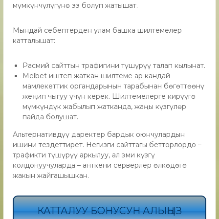
мүмкүнчүлүгүнө ээ болуп жатышат.
Мындай себептерден улам башка шилтемелер
катталышат:
Расмий сайттын трафигини түшүрүү талап кылынат.
Melbet иштеп жаткан шилтеме ар кандай
мамлекеттик органдарынын тарабынан бөгөттөөнү
жеңип чыгуу үчүн керек. Шилтемелерге кирүүгө
мүмкүндүк жабылып жатканда, жаңы күзгүлөр
пайда болушат.
Альтернативдүү даректер бардык оюнчулардын
ишини тездеттирет. Негизги сайттагы бетторлордо –
трафикти түшүрүү аркылуу, ал эми күзгү
колдонуучуларда – анткени серверлер өлкөдөгө
жакын жайгашышкан.
КАТТАЛУУ БОНУСУН АЛЫҢЫЗ