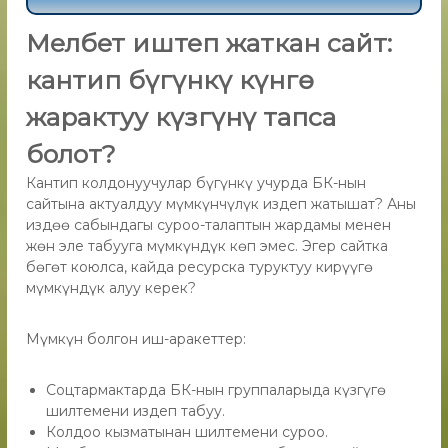
Мелбет иштеп жаткан сайт:
кантип бүгүнкү күнгө
жарактуу күзгүнү тапса
болот?
Кантип колдонуучулар бүгүнкү учурда БК-нын
сайтына актуалдуу мүмкүнчүлүк издеп жатышат? Аны
издөө сабындагы суроо-талаптын жардамы менен
жөн эле табууга мүмкүндүк көп эмес. Эгер сайтка
бөгөт коюлса, кайда ресурска туруктуу кирүүгө
мүмкүндүк алуу керек?
Мүмкүн болгон иш-аракеттер:
Соцтармактарда БК-нын группаларыда күзгүгө
шилтемени издеп табуу.
Колдоо кызматынан шилтемени суроо.