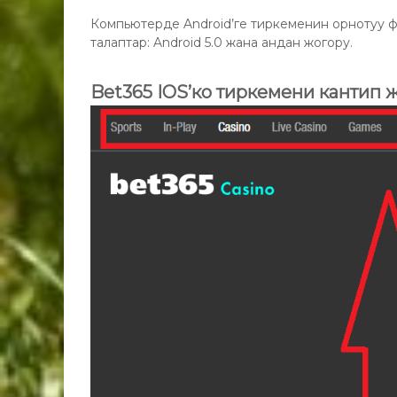
Компьютерде Android’ге тиркеменин орнотуу фа
талаптар: Android 5.0 жана андан жогору.
Bet365 IOS’ко тиркемени кантип 