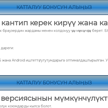
КАТТАЛУУ БОНУСУН АЛЫҢЫЗ
 кантип керек кирүү жана к
браузердин жардамы менен колдонуу үчүн мүмкүнчүлүк берет. 
 дареги:
S жана Android иштеттү тутутумдарыга оптималдаштырылган. 
КАТТАЛУУ БОНУСУН АЛЫҢЫЗ
к версиясынын мүмкүнчүлүк
олук коюмдарды кылса болот.