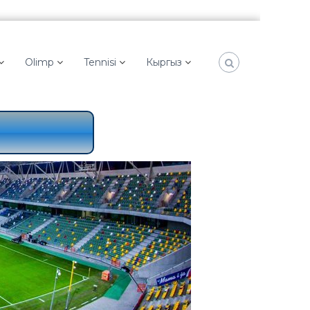
Olimp
Tennisi
Кыргыз