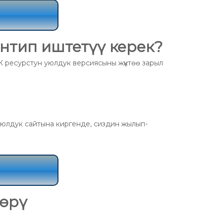
антип иштетүү керек?
БК ресурстун уюлдук версиясыны жүктөө зарыл
Уюлдук сайтына киргенде, сиздин жылып-
төрү