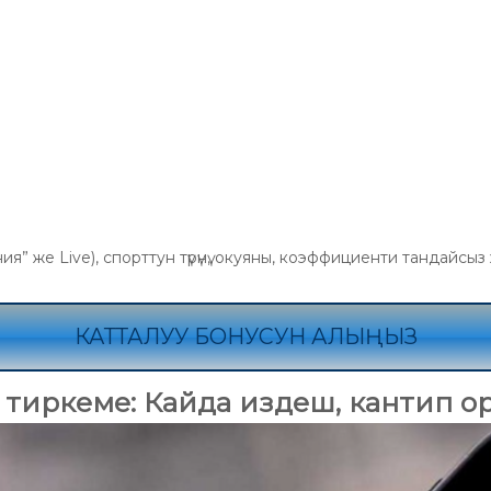
иния” же Live), спорттун түрүнү, окуяны, коэффициенти тандайс
КАТТАЛУУ БОНУСУН АЛЫҢЫЗ
 тиркеме: Кайда издеш, кантип о