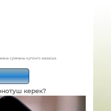
ыз жана сумманы купонго жазасыз.
рнотуш керек?