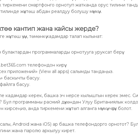
ок тиркемени смартфонго орнотуп жатканда орус тилини тан
тилинде жүктөш абдан реалдуу болушу мүмкүн.
төө кантип жана кайсы жерде?
 жүктөш үчүн, төмөнкү кадамдар талап кылынат:
з булактардан программаларды орнотууга уруксат берүү.
bet365.com телефондон кирүү.
ех приложений» (View all apps) салымды тандаңыз.
ь» баскычты басуу.
 файлга басуу.
эле кадамдар керек, башка эч нерсе кылыштын керек эмес. С
Бул программаны расмий дүкөндөн Улуу Британиялык колдонууч
 кирсеңиз, анда тиркемени жүктөп алганга мүмкүнчүлүк болот.
салы, Android жана iOS) ар башка телефондорго орнотот? Бул
огини жана паролю аркылуу кирет.