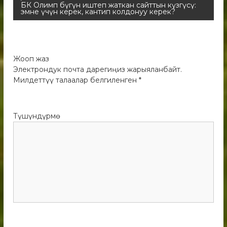
БК Олимп бүгүн иштеп жаткан сайттын күзгүсү:
эмне үчүн керек, кантип колдонуу керек?
Жооп жаз
Электрондук почта дарегиңиз жарыяланбайт.
Милдеттүү талаалар белгиленген
*
Түшүндүрмө