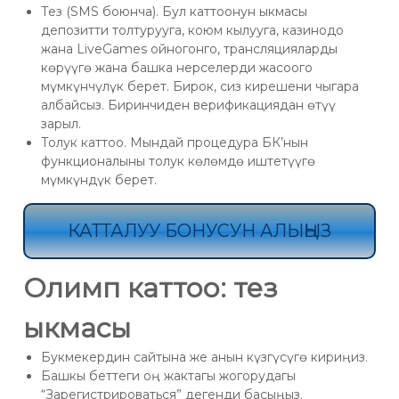
Тез (SMS боюнча). Бул каттоонун ыкмасы
депозитти толтурууга, коюм кылууга, казинодо
жана LiveGames ойногонго, трансляцияларды
көрүүгө жана башка нерселерди жасоого
мүмкүнчүлүк берет. Бирок, сиз кирешени чыгара
албайсыз. Биринчиден верификациядан өтүү
зарыл.
Толук каттоо. Мындай процедура БК’нын
функционалыны толук көлөмдө иштетүүгө
мүмкүндүк берет.
КАТТАЛУУ БОНУСУН АЛЫҢЫЗ
Олимп каттоо: тез
ыкмасы
Букмекердин сайтына же анын күзгүсүгө кириңиз.
Башкы беттеги оң жактагы жогорудагы
“Зарегистрироваться” дегенди басыңыз.