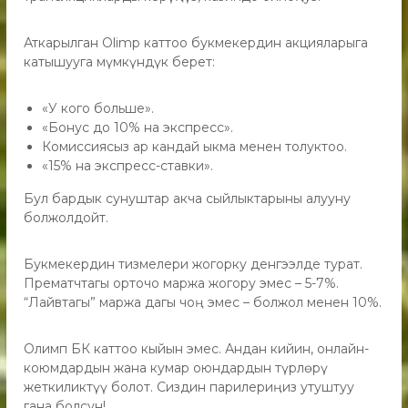
Аткарылган Olimp каттоо букмекердин акцияларыга
катышууга мүмкүндүк берет:
«У кого больше».
«Бонус до 10% на экспресс».
Комиссиясыз ар кандай ыкма менен толуктоо.
«15% на экспресс-ставки».
Бул бардык сунуштар акча сыйлыктарыны алууну
болжолдойт.
Букмекердин тизмелери жогорку денгээлде турат.
Прематчтагы орточо маржа жогору эмес – 5-7%.
“Лайвтагы” маржа дагы чоң эмес – болжол менен 10%.
Олимп БК каттоо кыйын эмес. Андан кийин, онлайн-
коюмдардын жана кумар оюндардын түрлөрү
жеткиликтүү болот. Сиздин парилериңиз утуштуу
гана болсун!