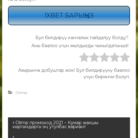
1XBET БАРЫҢЫЗ
Бул билдирүү канчалык пайдалуу болду?
Аны баалоо үчүн жылдызды чыкылдатыңыз!
Азырынча добуштар жок! Бул билдирүүнү баалоо
үчүн биринчи болуп.
Olimp
Olimp промокод 2021 – Кумар жакшы
көргөндөргө эң утулбас вариант