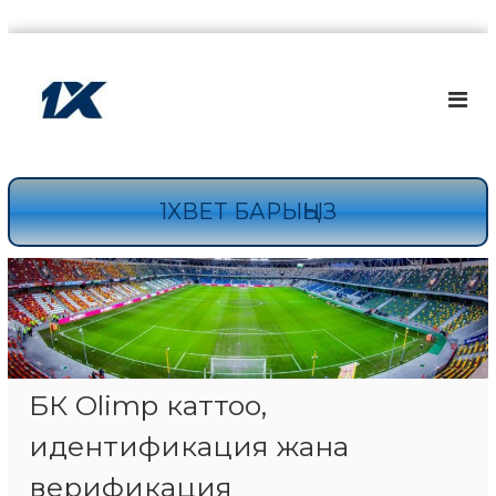
Skip
to
content
1XBET БАРЫҢЫЗ
БК Olimp каттоо,
идентификация жана
верификация