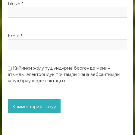
Ысым
*
Email
*
Кийинки жолу түшүндүрмө бергенде менин
атымды, электрондук почтамды жана вебсайтымды
ушул браузерде сактаңыз.