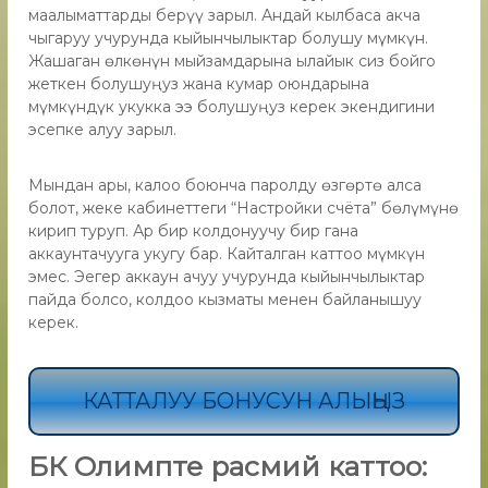
маалыматтарды берүү зарыл. Андай кылбаса акча
чыгаруу учурунда кыйынчылыктар болушу мүмкүн.
Жашаган өлкөнүн мыйзамдарына ылайык сиз бойго
жеткен болушуңуз жана кумар оюндарына
мүмкүндүк укукка ээ болушуңуз керек экендигини
эсепке алуу зарыл.
Мындан ары, калоо боюнча паролду өзгөртө алса
болот, жеке кабинеттеги “Настройки счёта” бөлүмүнө
кирип туруп. Ар бир колдонуучу бир гана
аккаунтачууга укугу бар. Кайталган каттоо мүмкүн
эмес. Эегер аккаун ачуу учурунда кыйынчылыктар
пайда болсо, колдоо кызматы менен байланышуу
керек.
КАТТАЛУУ БОНУСУН АЛЫҢЫЗ
БК Олимпте расмий каттоо: