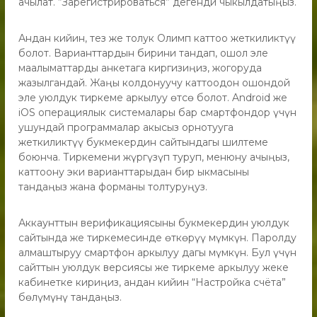
ачылат. “Зарегистрироваться” дегенди чыкылдатыңыз.
Андан кийин, тез же толук Олимп каттоо жеткиликтүү
болот. Варианттардын бирини тандап, ошол эле
маалыматтарды анкетага киргизиңиз, жогоруда
жазылгандай. Жаңы колдонуучу каттоодон ошондой
эле уюлдук тиркеме аркылуу өтсө болот. Android же
iOS операциялык системалары бар смартфондор үчүн
ушундай программалар акысыз орнотууга
жеткиликтүү букмекердин сайтындагы шилтеме
боюнча. Тиркемени жүргүзүп туруп, менюну ачыңыз,
каттоону эки варианттарыдан бир ыкмасыны
тандаңыз жана форманы толтуруңуз.
Аккаунттын верификациясыны букмекердин уюлдук
сайтында же тиркемесинде өткөрүү мүмкүн. Паролду
алмаштыруу смартфон аркылуу дагы мүмкүн. Бул үчүн
сайттын уюлдук версиясы же тиркеме аркылуу жеке
кабинетке кириңиз, андан кийин “Настройка счёта”
бөлүмүнү тандаңыз.