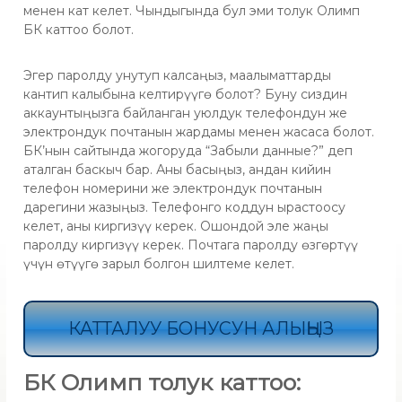
менен кат келет. Чындыгында бул эми толук Олимп
БК каттоо болот.
Эгер паролду унутуп калсаңыз, маалыматтарды
кантип калыбына келтирүүгө болот? Буну сиздин
аккаунтыңызга байланган уюлдук телефондун же
электрондук почтанын жардамы менен жасаса болот.
БК’нын сайтында жогоруда “Забыли данные?” деп
аталган баскыч бар. Аны басыңыз, андан кийин
телефон номерини же электрондук почтанын
дарегини жазыңыз. Телефонго коддун ырастоосу
келет, аны киргизүү керек. Ошондой эле жаңы
паролду киргизүү керек. Почтага паролду өзгөртүү
үчүн өтүүгө зарыл болгон шилтеме келет.
КАТТАЛУУ БОНУСУН АЛЫҢЫЗ
БК Олимп толук каттоо: