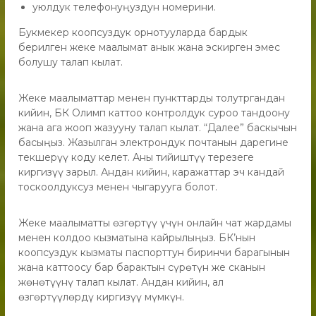
уюлдук телефонуңуздун номерини.
Букмекер коопсуздук орнотууларда бардык
берилген жеке маалымат анык жана эскирген эмес
болушу талап кылат.
Жеке маалыматтар менен пункттарды толутргандан
кийин, БК Олимп каттоо контролдук суроо тандоону
жана ага жооп жазууну талап кылат. “Далее” баскычын
басыңыз. Жазылган электрондук почтанын дарегине
текшерүү коду келет. Аны тийиштүү терезеге
киргизүү зарыл. Андан кийин, каражаттар эч кандай
тоскоолдуксуз менен чыгарууга болот.
Жеке маалыматты өзгөртүү үчүн онлайн чат жардамы
менен колдоо кызматына кайрылыңыз. БК’нын
коопсуздук кызматы паспорттун биринчи барагынын
жана каттоосу бар барактын сүрөтүн же сканын
жөнөтүүнү талап кылат. Андан кийин, ал
өзгөртүүлөрдү киргизүү мүмкүн.