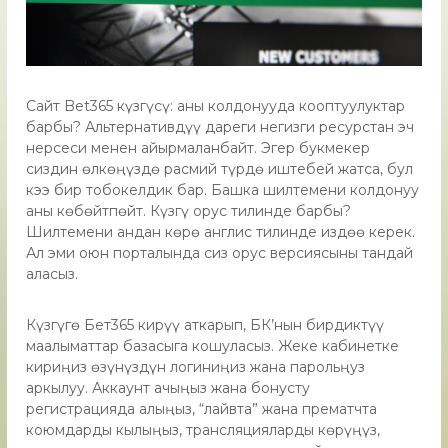
Сайт Bet365 күзгүcү: аны колдонууда кооптуулуктар
барбы? Альтернативдүү дареги негизги ресурстан эч
нерсеси менен айырмаланбайт. Эгер букмекер
сиздин өлкөңүздө расмий түрдө иштебей жатса, бул
кээ бир тобокелдик бар. Башка шилтемени колдонуу
аны көбөйтпөйт. Күзгү орус тилинде барбы?
Шилтемени андан көрө англис тилинде издөө керек.
Ал эми оюн порталында сиз орус версиясыны тандай
аласыз.
Күзгүгө Бет365 кирүү аткарып, БК’нын бирдиктүү
маалыматтар базасыга кошуласыз. Жеке кабинетке
кириңиз өзүнүздүн логиниңиз жана парольңуз
аркылуу. Аккаунт ачыңыз жана бонусту
регистрацияда алыңыз, “лайвта” жана прематчта
коюмдарды кылыңыз, трансляцияларды көрүңүз,