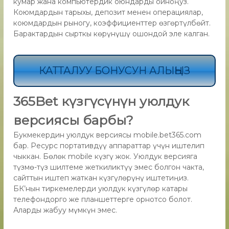
кумар жана компьютердик оюндарды ойноңуз.
Коюмдардын тарыхы, депозит менен операциялар,
коюмдардын рыногу, коэффициенттер өзгөртүлбөйт.
Барактардын сырткы көрүнүшү ошондой эле калган.
КАТТАЛУУ БОНУСУН АЛЫҢЫЗ
365Bet күзгүсүнүн уюлдук
версиясы барбы?
Букмекердин уюлдук версиясы mobile.bet365.com
бар. Ресурс портативдүү аппараттар үчүн иштелип
чыккан. Бөлөк mobile күзгү жок. Уюлдук версияга
түзмө-түз шилтеме жеткиликтүү эмес болгон чакта,
сайттын иштеп жаткан күзгүлөрүнү иштетиңиз.
БК’нын тиркемелерди уюлдук күзгүлөр катары
телефондорго же планшеттерге орнотсо болот.
Аларды жабуу мүмкүн эмес.