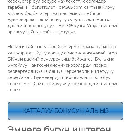
керек, эгер бул ресурс мамлекеттик органдар
тарабынан бөгөттөлөт? bet365.com сайтына кирүү
ыкмасы барбы, эгер түз шилтеме иштебесе?
Букмекер жөнөкөй чечүүнү сунуш кылат. Башка
дарегини колдонуңуз – Бет365 күзгү. Ушул шилтеме
аркылуу БК’нын сайтына өтүңүз.
Негизги сайттын мындай көчүрмөлөрүнү букмекер
көп жаратат. Күзгү аркылу ойноо өтө жөнөкөй, эгер
БК’нын расмий реусурсу ачылбай жатса. Бул ыкма
ыңгайлуу – анткени анонимайзерлерди, прокси-
серверлерди жана башка нерселерди иштетүүнү
керек эмес. Букмекердин тиркемесини орнотуу
керек эмес. Сайтка кирүү үчүн резервдеги шилтеме
керек.
КАТТАЛУУ БОНУСУН АЛЫҢЫЗ
Эмнеге бүгүн иштеген