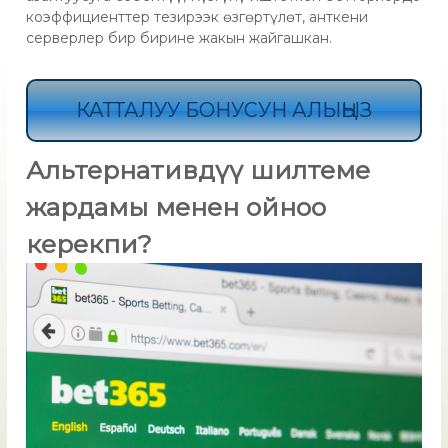
коэффициенттер тезирээк өзгөртүлөт, анткени
серверлер бир бирине жакын жайгашкан.
КАТТАЛУУ БОНУСУН АЛЫҢЫЗ
Альтернативдүү шилтеме
жардамы менен ойноо
керекпи?