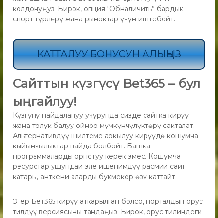
колдонуңуз. Бирок, опция “Обналичить” бардык
спорт түрлөрү жана рыноктар үчүн иштебейт.
КАТТАЛУУ БОНУСУН АЛЫҢЫЗ
Сайттын күзгүсү Bet365 – бул
ыңгайлуу!
Күзгүнү пайдалануу учурунда сизде сайтка кирүү
жана толук балуу ойноо мүмкүнчүлүктөрү сакталат.
Альтернативдүү шилтеме аркылуу кирүүдө кошумча
кыйынчылыктар пайда болбойт. Башка
программаларды орнотуу керек эмес. Кошумча
ресурстар ушундай эле ишенимдүү расмий сайт
катары, анткени аларды букмекер өзү каттайт.
Эгер Бет365 кирүү аткарылган болсо, порталдын орус
тилдүү версиясыны тандаңыз. Бирок, орус тилиндеги