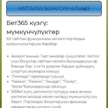
КАТТАЛУУ БОНУСУН АЛЫҢЫЗ
Бет365 күзгү:
мүмкүнчүлүктөр
БК сайттын функционалы негизги порталдын
мүмкүнчүлүктөрүнө барабар:
Аккаунт ачыңыз. Төрт ыкмалар сунушталат. Каттоо
үчүн бонустар сайттын негизги бөлүмдөрүнүн ар
бириде бар. Live’та дээрлик бардык дүйнөдөгү
спорттук окуяларга коюңуз.
“Линияда” парилерди түзүңүз.
“Казино”, “Казино”, “Jюндар”, “Покер”,
“Вегас”бөлүмдөрүндө ойноңуз.
365Bet күзгү депозитти толтуруу жана акчаны
көптөгөн жолдор менен чыгаруу мүмкүнчүлүгүнү
берет. Порталдын бөлүктөрүнүн арасында
каражаттарды которуу оңой.