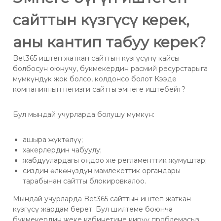
сайттын күзгүсү керек,
аны кантип табуу керек?
Bet365 иштеп жаткан сайттын күзгүсүнү кайсы
болбосун оюнучу, букмекердин расмий ресурстарыга
мүмкүндүк жок болсо, колдонсо болот Кээде
компаниянын негизги сайтты эмнеге иштебейт?
Бул мындай учурларда болушу мүмкүн:
ашыра жүктөлүү;
хакерлердин чабуулу;
жабдуулардагы оңдоо же регламенттик жумуштар;
сиздин өлкөнүздүн мамлекеттик органдары
тарабынан сайтты блокировкалоо.
Мындай учурларда Bet365 сайттын иштеп жаткан
күзгүсү жардам берет. Бул шилтеме боюнча
букмекердин жеке кабинетине кирүү проблемасыз